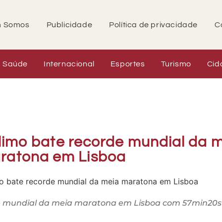
 Somos
Publicidade
Política de privacidade
C
Saúde
Internacional
Esportes
Turismo
Cid
imo bate recorde mundial da 
ratona em Lisboa
e mundial da meia maratona em Lisboa com 57min20s