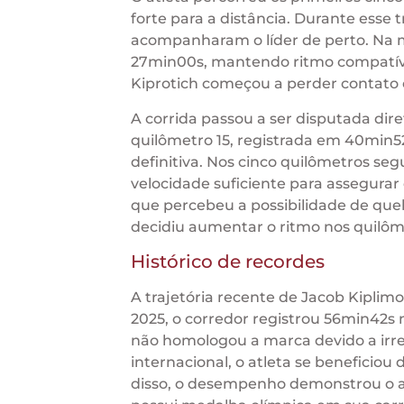
forte para a distância. Durante esse t
acompanharam o líder de perto. Na m
27min00s, mantendo ritmo compatíve
Kiprotich começou a perder contato c
A corrida passou a ser disputada dir
quilômetro 15, registrada em 40min
definitiva. Nos cinco quilômetros se
velocidade suficiente para assegurar
que percebeu a possibilidade de que
decidiu aumentar o ritmo nos quilômet
Histórico de recordes
A trajetória recente de Jacob Kiplim
2025, o corredor registrou 56min42s 
não homologou a marca devido a irre
internacional, o atleta se beneficiou
disso, o desempenho demonstrou o a