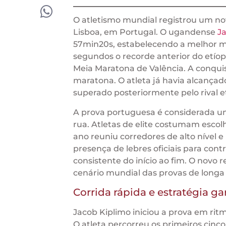
O atletismo mundial registrou um no
Lisboa, em Portugal. O ugandense
J
57min20s, estabelecendo a melhor ma
segundos o recorde anterior do etío
Meia Maratona de Valência. A conquis
maratona. O atleta já havia alcança
superado posteriormente pelo rival e
A prova portuguesa é considerada um
rua. Atletas de elite costumam escol
ano reuniu corredores de alto nível e
presença de lebres oficiais para co
consistente do início ao fim. O novo
cenário mundial das provas de longa 
Corrida rápida e estratégia g
Jacob Kiplimo iniciou a prova em ritm
O atleta percorreu os primeiros cin