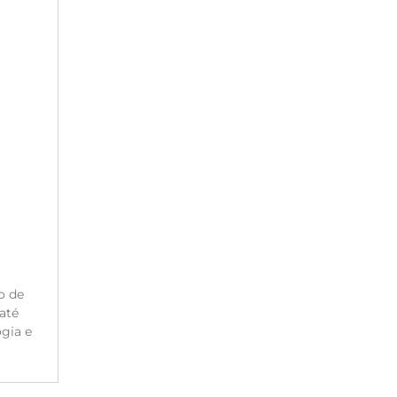
o de
até
gia e