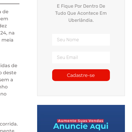
E Fique Por Dentro De
a de
Tudo Que Acontece Em
a em
Uberlândia.
dez
24, na
a meia
r
idas de
o deste
Cadastre-se
 sem a
enho
 no
corrida.
amente