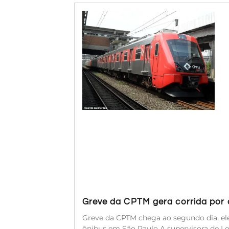
Greve da CPTM gera corrida por a
Greve da CPTM chega ao segundo dia, ele
ônibus em São Paulo A supervisora de Log