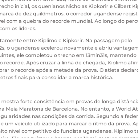
recho inicial, os quenianos Nicholas Kipkorir e Gilbert K
arca de dez quilômetros, o corredor ugandense regis
l com a quebra do recorde mundial. Ao longo do perc
om os líderes.
etamente entre Kiplimo e Kipkorir. Na passagem pelo
52s, o ugandense acelerou novamente e abriu vantage
guintes, ele completou o trecho em 13min31s, mantendo
 o recorde. Após cruzar a linha de chegada, Kiplimo afi
brar o recorde após a metade da prova. O atleta decla
ros finais para consolidar a marca histórica.
o mostra forte consistência em provas de longa distânc
na Meia Maratona de Barcelona. No entanto, a World At
gularidades nas condições da corrida. Segundo a fede
 de um veículo utilizado para marcar o ritmo da prova. A
lto nível competitivo do fundista ugandense. Kiplimo