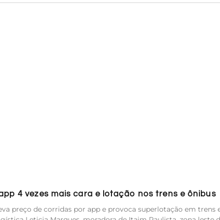
pp 4 vezes mais cara e lotação nos trens e ônibus
va preço de corridas por app e provoca superlotação em trens 
ística Leticia Marques, moradora de Itaim Paulista, zona leste 