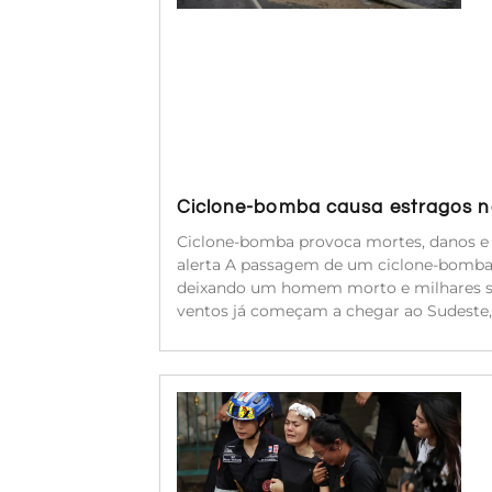
Ciclone-bomba causa estragos no
Ciclone-bomba provoca mortes, danos e f
alerta A passagem de um ciclone-bomba,
deixando um homem morto e milhares sem 
ventos já começam a chegar ao Sudeste, 