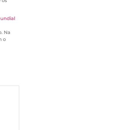
 os
undial
o. Na
m o