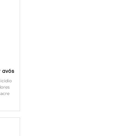
r avós
icídio
dores
sacre