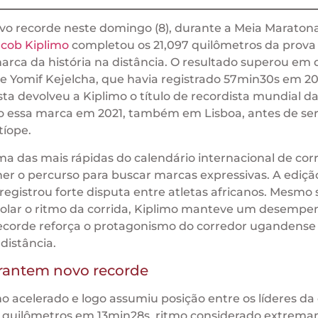
vo recorde neste domingo (8), durante a Meia Maraton
acob Kiplimo
completou os 21,097 quilômetros da prov
rca da história na distância. O resultado superou em 
pe Yomif Kejelcha, que havia registrado 57min30s em 20
ta devolveu a Kiplimo o título de recordista mundial d
do essa marca em 2021, também em Lisboa, antes de se
tíope.
a das mais rápidas do calendário internacional de corr
her o percurso para buscar marcas expressivas. A ediçã
 registrou forte disputa entre atletas africanos. Mesmo
ntrolar o ritmo da corrida, Kiplimo manteve um desemp
 recorde reforça o protagonismo do corredor ugandense
distância.
arantem novo recorde
o acelerado e logo assumiu posição entre os líderes da 
co quilômetros em 13min28s, ritmo considerado extrem