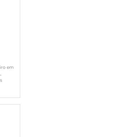
eiro em
,
s