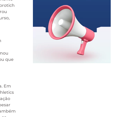
iprotich
trou
urso,
m
rmou
rou que
ia. Em
hletics
ração
pesar
 também