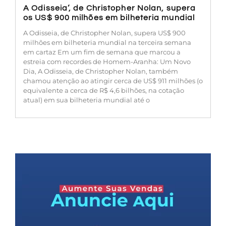
A Odisseia’, de Christopher Nolan, supera
os US$ 900 milhões em bilheteria mundial
A Odisseia, de Christopher Nolan, supera US$ 900
milhões em bilheteria mundial na terceira semana
em cartaz Em um fim de semana que marcou a
estreia com recordes de Homem-Aranha: Um Novo
Dia, A Odisseia, de Christopher Nolan, também
chamou atenção ao atingir cerca de US$ 911 milhões (o
equivalente a cerca de R$ 4,6 bilhões, na cotação
atual) em sua bilheteria mundial até o