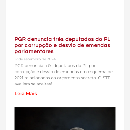
PGR denuncia três deputados do PL
por corrupção e desvio de emendas
parlamentares
17 de setembro de 2024
PGR denuncia três deputados do PL por
corrupção e desvio de emendas em esquema de
2021 relacionadas ao orçamento secreto. O STF
avaliará se aceitará
Leia Mais