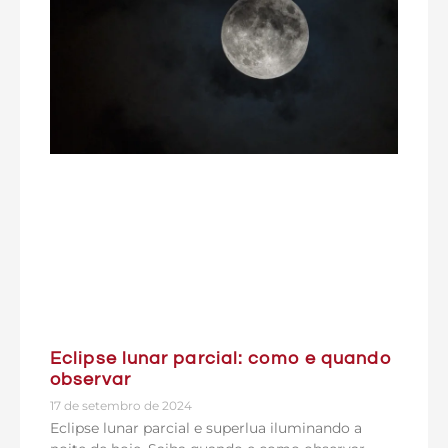
Eclipse lunar parcial: como e quando
observar
17 de setembro de 2024
Eclipse lunar parcial e superlua iluminando a