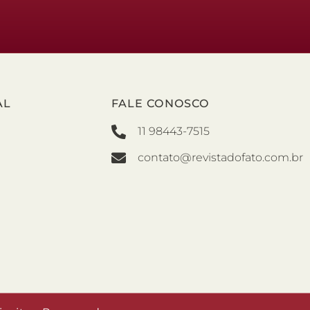
AL
FALE CONOSCO
11 98443-7515
contato@revistadofato.com.br