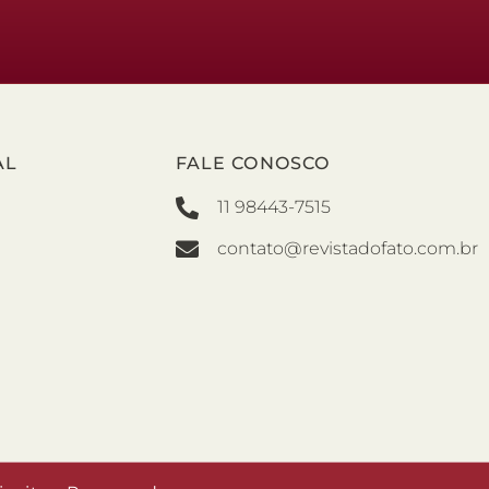
AL
FALE CONOSCO
11 98443-7515
contato@revistadofato.com.br