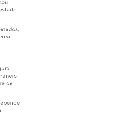
cou
testado
fetados,
 cura
gura
 manejo
ura de
 depende
a