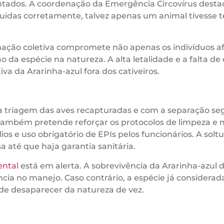
ntados. A coordenação da Emergência Circovírus desta
guidas corretamente, talvez apenas um animal tivesse 
nação coletiva compromete não apenas os indivíduos a
o da espécie na natureza. A alta letalidade e a falta de
va da Ararinha-azul fora dos cativeiros.
a triagem das aves recapturadas e com a separação se
. Também pretende reforçar os protocolos de limpeza e
ios e uso obrigatório de EPIs pelos funcionários. A solt
 até que haja garantia sanitária.
ental
está em alerta. A sobrevivência da Ararinha-azul
ia no manejo. Caso contrário, a espécie já considerad
 de desaparecer da natureza de vez.