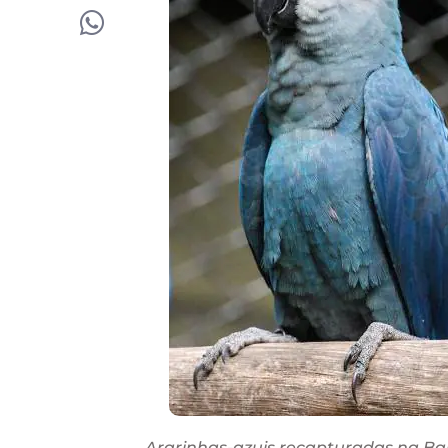
Ararinhas-azuis recapturadas na Bahi