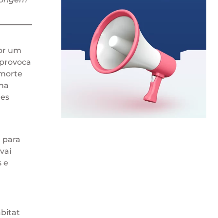
por um
 provoca
 morte
 na
res
 para
vai
s e
bitat