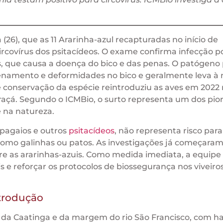
(26), que as 11 Ararinha-azul recapturadas no início de
ircovírus dos psitacídeos. O exame confirma infecção 
os, que causa a doença do bico e das penas. O patógeno
enamento e deformidades no bico e geralmente leva à
 conservação da espécie reintroduziu as aves em 2022
raçá. Segundo o ICMBio, o surto representa um dos pio
e na natureza.
apagaios e outros
psitacídeos
, não representa risco para
omo galinhas ou patos. As investigações já começaram
e as ararinhas-azuis. Como medida imediata, a equipe 
 e reforçar os protocolos de biossegurança nos viveiro
ntrodução
da Caatinga e da margem do rio São Francisco, com ha