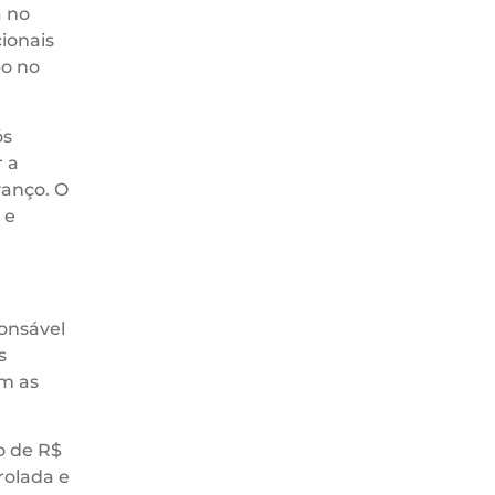
a no
ionais
po no
ós
 a
vanço. O
 e
ponsável
s
m as
o de R$
rolada e