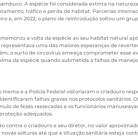
nambuco. A espécie foi considerada extinta na naturez
tamento, tráfico e perda de habitat. Parcerias internac
iro e, em 2022, o plano de reintrodução soltou um gru
omemorou a volta da espécie ao seu habitat natural ap
 representava uma das maiores esperanças de reverter
rém, o surto de circovírus ameaça comprometer esse a
áxima da espécie quando submetida a falhas de manejo
o Inema e a Polícia Federal vistoriaram o criadouro res
dentificaram falhas graves nos protocolos sanitários. O
ulo de fezes ressecadas e os funcionários manuseava
 proteção adequados.
ão contra o criadouro e seu diretor, no valor aproximad
ovas solturas até que a situação sanitária esteja cont