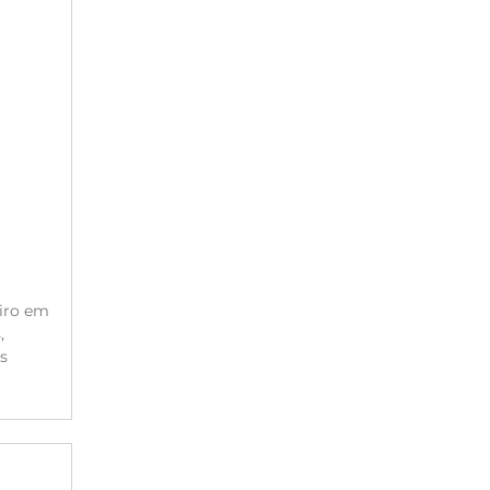
eiro em
,
s