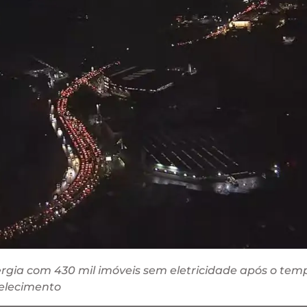
rgia com 430 mil imóveis sem eletricidade após o temp
belecimento