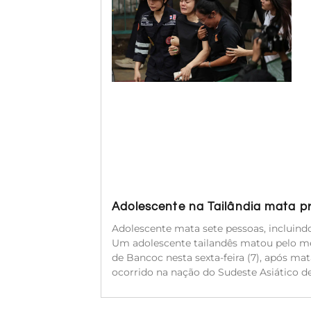
Adolescente na Tailândia mata p
Adolescente mata sete pessoas, incluindo
Um adolescente tailandês matou pelo me
de Bancoc nesta sexta-feira (7), após mata
ocorrido na nação do Sudeste Asiático de