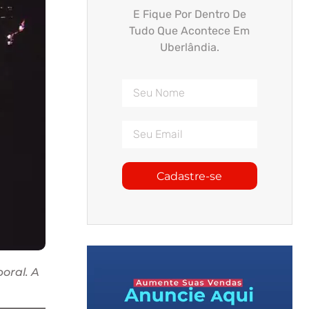
E Fique Por Dentro De
Tudo Que Acontece Em
Uberlândia.
Cadastre-se
oral. A