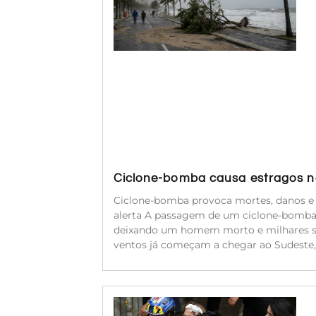
Ciclone-bomba causa estragos no
Ciclone-bomba provoca mortes, danos e f
alerta A passagem de um ciclone-bomba,
deixando um homem morto e milhares sem 
ventos já começam a chegar ao Sudeste, 