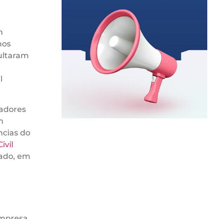
m
hos
ultaram
l
radores
m
ncias do
ivil
tado, em
empresa