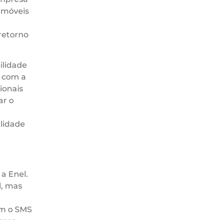
 imóveis
retorno
ilidade
a com a
ionais
ar o
lidade
a Enel.
l, mas
em o SMS