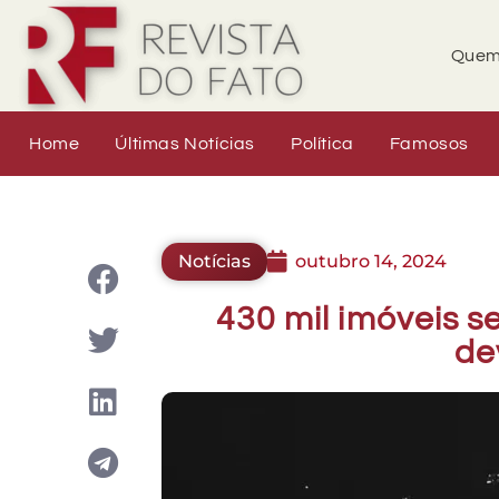
Quem
Home
Últimas Notícias
Política
Famosos
Notícias
outubro 14, 2024
430 mil imóveis 
de