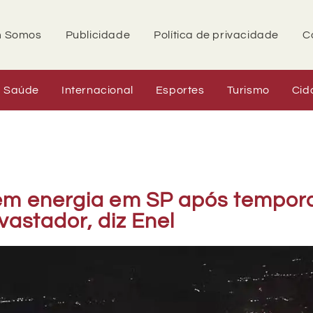
 Somos
Publicidade
Política de privacidade
C
Saúde
Internacional
Esportes
Turismo
Cid
sem energia em SP após tempor
vastador, diz Enel