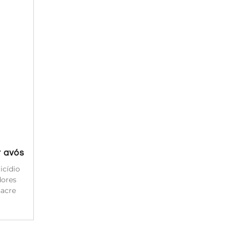
r avós
icídio
dores
sacre