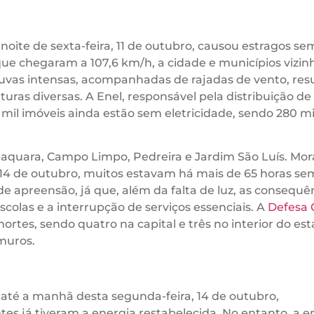
noite de sexta-feira, 11 de outubro, causou estragos se
ue chegaram a 107,6 km/h, a cidade e municípios vizin
chuvas intensas, acompanhadas de rajadas de vento, res
uras diversas. A Enel, responsável pela distribuição de
mil imóveis ainda estão sem eletricidade, sendo 280 mi
baquara, Campo Limpo, Pedreira e Jardim São Luís. Mo
 14 de outubro, muitos estavam há mais de 65 horas se
e apreensão, já que, além da falta de luz, as consequê
olas e a interrupção de serviços essenciais. A
Defesa C
rtes, sendo quatro na capital e três no interior do es
muros.
 até a manhã desta segunda-feira, 14 de outubro,
es já tiveram a energia restabelecida. No entanto, a 