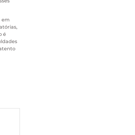
sses
a em
atórias,
o é
uldades
 atento