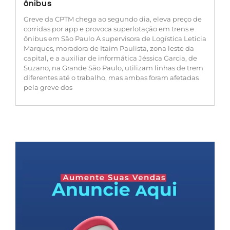
ônibus
Greve da CPTM chega ao segundo dia, eleva preço de
corridas por app e provoca superlotação em trens e
ônibus em São Paulo A supervisora de Logística Leticia
Marques, moradora de Itaim Paulista, zona leste da
capital, e a auxiliar de informática Jéssica Garcia, de
Suzano, na Grande São Paulo, utilizam linhas de trem
diferentes até o trabalho, mas ambas foram afetadas
pela greve dos