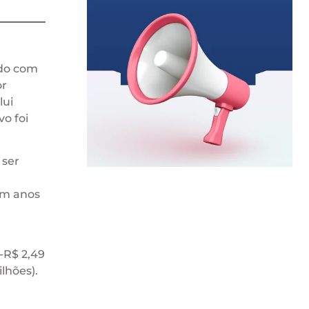
rdo com
or
lui
o foi
 ser
em anos
(-R$ 2,49
ilhões).