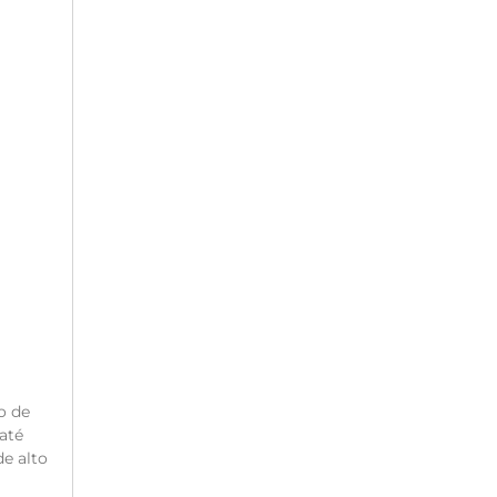
o de
até
e alto