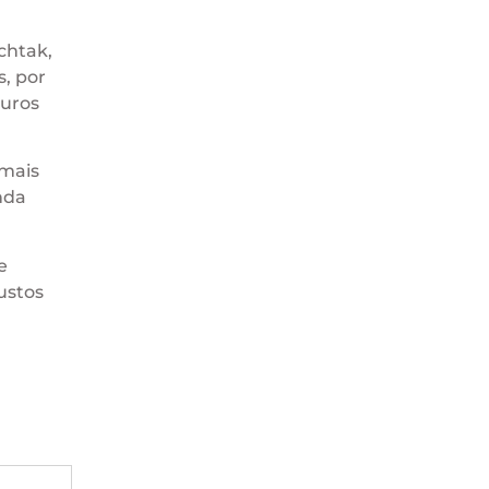
schtak,
s, por
juros
 mais
nda
e
ustos