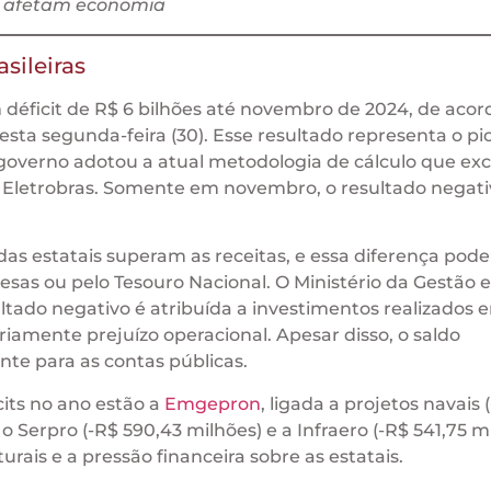
e afetam economia
asileiras
um déficit de R$ 6 bilhões até novembro de 2024, de aco
sta segunda-feira (30). Esse resultado representa o pi
verno adotou a atual metodologia de cálculo que exc
Eletrobras. Somente em novembro, o resultado negativ
as estatais superam as receitas, e essa diferença pode
esas ou pelo Tesouro Nacional. O Ministério da Gestão e
tado negativo é atribuída a investimentos realizados 
riamente prejuízo operacional. Apesar disso, o saldo
te para as contas públicas.
its no ano estão a
Emgepron
, ligada a projetos navais 
), o Serpro (-R$ 590,43 milhões) e a Infraero (-R$ 541,75 m
urais e a pressão financeira sobre as estatais.