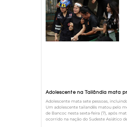
Adolescente na Tailândia mata p
Adolescente mata sete pessoas, incluindo
Um adolescente tailandês matou pelo me
de Bancoc nesta sexta-feira (7), após mata
ocorrido na nação do Sudeste Asiático de