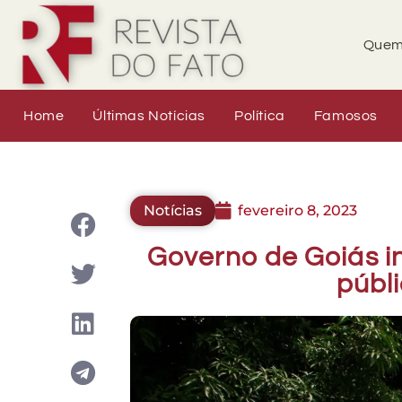
Quem
Home
Últimas Notícias
Política
Famosos
Notícias
fevereiro 8, 2023
Governo de Goiás i
públ