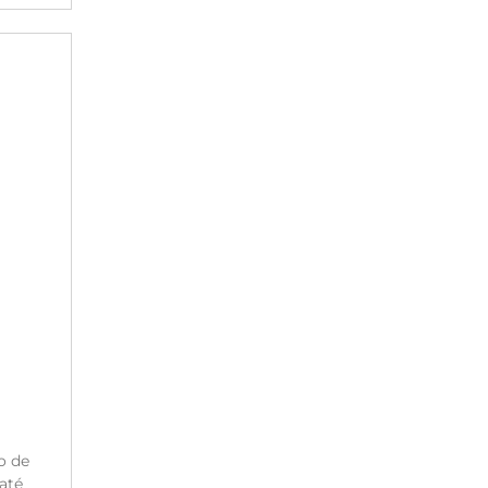
o de
até