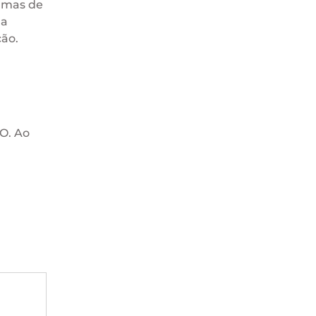
ramas de
 a
ão.
GO. Ao