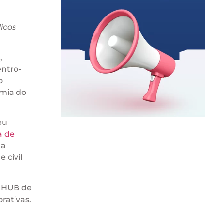
icos
,
entro-
o
omia do
eu
a de
da
 civil
o HUB de
rativas.