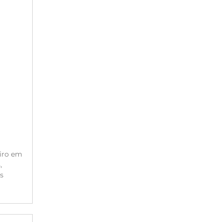
eiro em
,
s