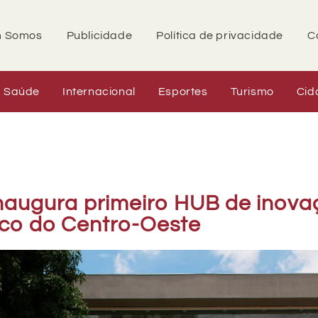
 Somos
Publicidade
Política de privacidade
C
Saúde
Internacional
Esportes
Turismo
Cid
naugura primeiro HUB de inova
ico do Centro-Oeste