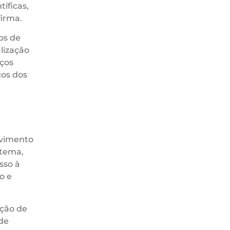
íficas,
firma.
os de
lização
aços
cos dos
lvimento
stema,
sso à
o e
ação de
de