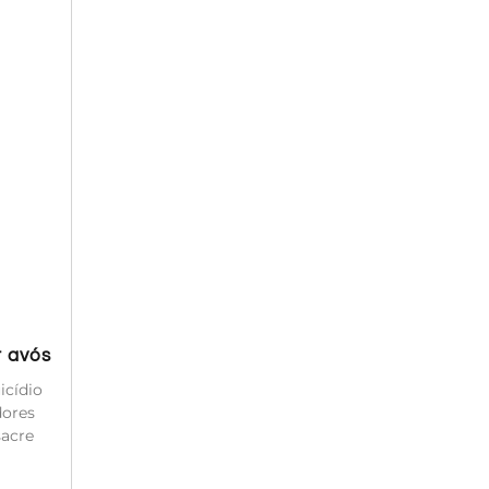
r avós
icídio
dores
sacre