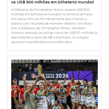
os US$ 900 milhões em bilheteria mundial
A Odisseia, de Christopher Nolan, supera US$ 900
milhões em bilheteria mundial na terceira semana
em cartaz Em um fim de semana que marcou a
estreia com recordes de Homem-Aranha: Um Novo
Dia, A Odisseia, de Christopher Nolan, também
chamou atenção ao atingir cerca de US$ 911 milhões (o
equivalente a cerca de R$ 4,6 bilhões, na cotação
atual) em sua bilheteria mundial até o