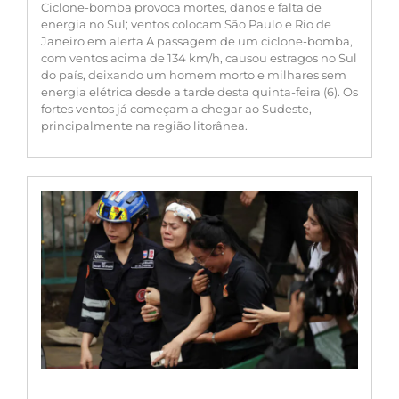
Ciclone-bomba provoca mortes, danos e falta de
energia no Sul; ventos colocam São Paulo e Rio de
Janeiro em alerta A passagem de um ciclone-bomba,
com ventos acima de 134 km/h, causou estragos no Sul
do país, deixando um homem morto e milhares sem
energia elétrica desde a tarde desta quinta-feira (6). Os
fortes ventos já começam a chegar ao Sudeste,
principalmente na região litorânea.