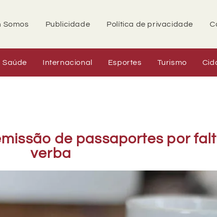
 Somos
Publicidade
Política de privacidade
C
Saúde
Internacional
Esportes
Turismo
Cid
missão de passaportes por fal
verba