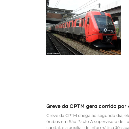
Greve da CPTM gera corrida por a
Greve da CPTM chega ao segundo dia, ele
ônibus em São Paulo A supervisora de Log
capital, e a auxiliar de informática Jéssi