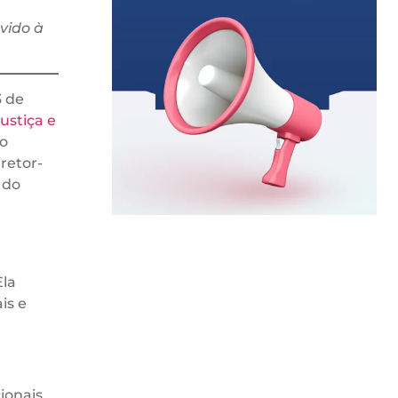
vido à
3 de
ustiça e
o
retor-
 do
Ela
is e
ionais