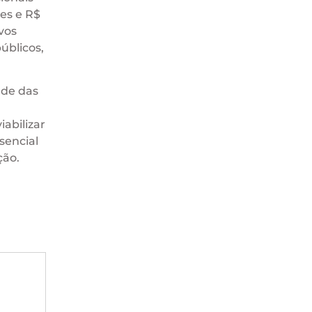
es e R$
vos
úblicos,
ade das
abilizar
sencial
ção.