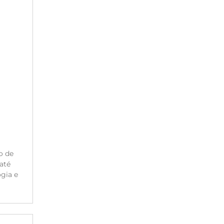
o de
até
gia e