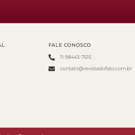
AL
FALE CONOSCO
11 98443-7515
contato@revistadofato.com.br