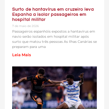
Surto de hantavírus em cruzeiro leva
Espanha a isolar passageiros em
hospital militar
7 de maio de 2026
Passageiros espanhóis expostos a hantavírus em
navio serão isolados em hospital militar após
surto que matou três pessoas As Ilhas Canárias se
preparam para uma
Leia Mais