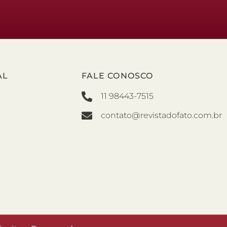
AL
FALE CONOSCO
11 98443-7515
contato@revistadofato.com.br