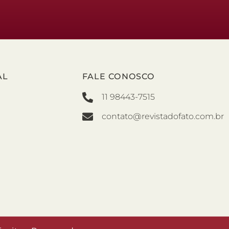
AL
FALE CONOSCO
11 98443-7515
contato@revistadofato.com.br