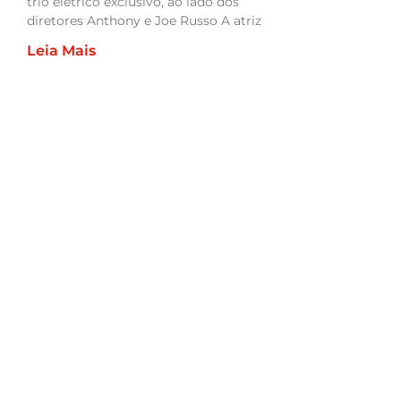
trio elétrico exclusivo, ao lado dos
diretores Anthony e Joe Russo A atriz
Leia Mais