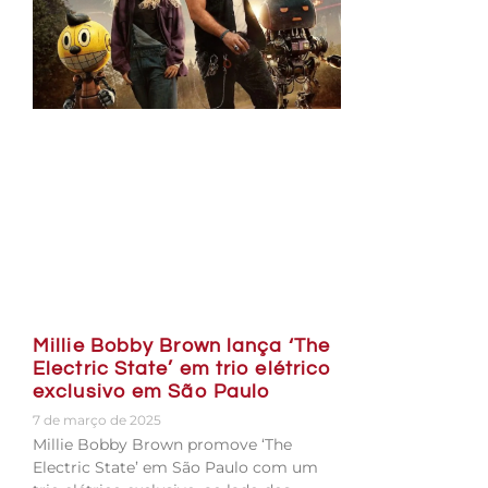
Millie Bobby Brown lança ‘The
Electric State’ em trio elétrico
exclusivo em São Paulo
7 de março de 2025
Millie Bobby Brown promove ‘The
Electric State’ em São Paulo com um