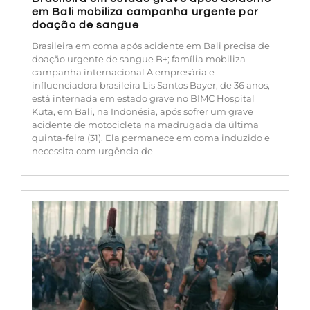
em Bali mobiliza campanha urgente por
doação de sangue
Brasileira em coma após acidente em Bali precisa de
doação urgente de sangue B+; família mobiliza
campanha internacional A empresária e
influenciadora brasileira Lis Santos Bayer, de 36 anos,
está internada em estado grave no BIMC Hospital
Kuta, em Bali, na Indonésia, após sofrer um grave
acidente de motocicleta na madrugada da última
quinta-feira (31). Ela permanece em coma induzido e
necessita com urgência de