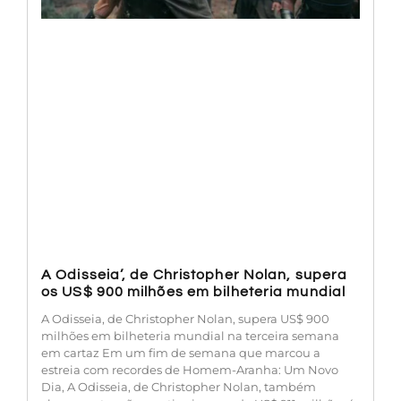
A Odisseia’, de Christopher Nolan, supera
os US$ 900 milhões em bilheteria mundial
A Odisseia, de Christopher Nolan, supera US$ 900
milhões em bilheteria mundial na terceira semana
em cartaz Em um fim de semana que marcou a
estreia com recordes de Homem-Aranha: Um Novo
Dia, A Odisseia, de Christopher Nolan, também