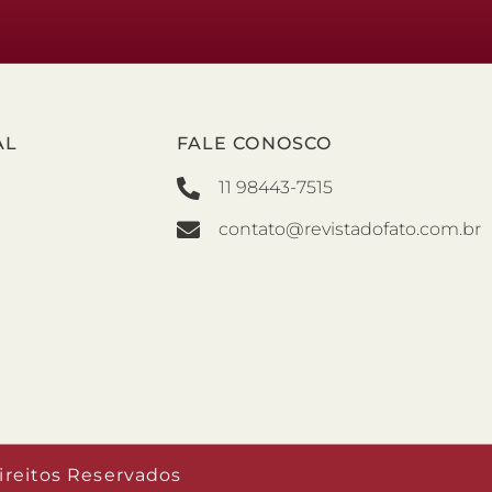
AL
FALE CONOSCO
11 98443-7515
contato@revistadofato.com.br
ireitos Reservados