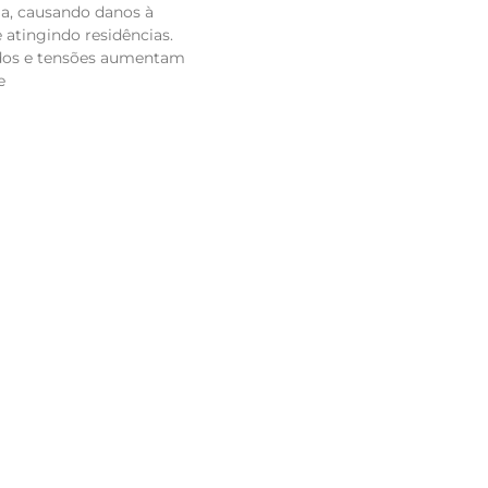
ia, causando danos à
e atingindo residências.
dos e tensões aumentam
e