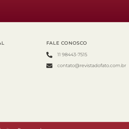
AL
FALE CONOSCO
11 98443-7515
contato@revistadofato.com.br