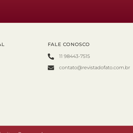
AL
FALE CONOSCO
11 98443-7515
contato@revistadofato.com.br