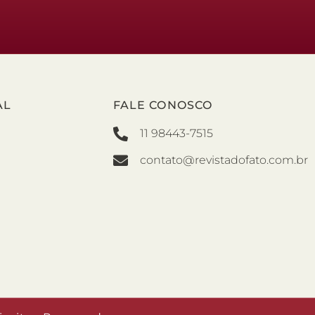
AL
FALE CONOSCO
11 98443-7515
contato@revistadofato.com.br