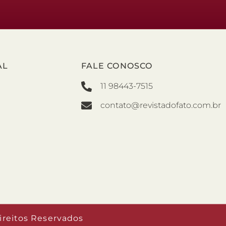
AL
FALE CONOSCO
11 98443-7515
contato@revistadofato.com.br
ireitos Reservados