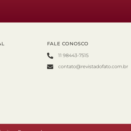
AL
FALE CONOSCO
11 98443-7515
contato@revistadofato.com.br