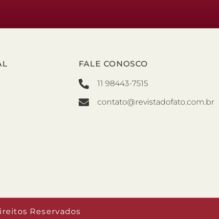
AL
FALE CONOSCO
11 98443-7515
contato@revistadofato.com.br
ireitos Reservados