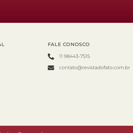
AL
FALE CONOSCO
11 98443-7515
contato@revistadofato.com.br