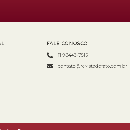
AL
FALE CONOSCO
11 98443-7515
contato@revistadofato.com.br