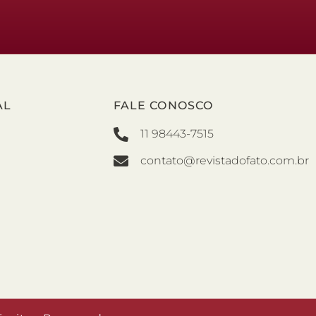
AL
FALE CONOSCO
11 98443-7515
contato@revistadofato.com.br