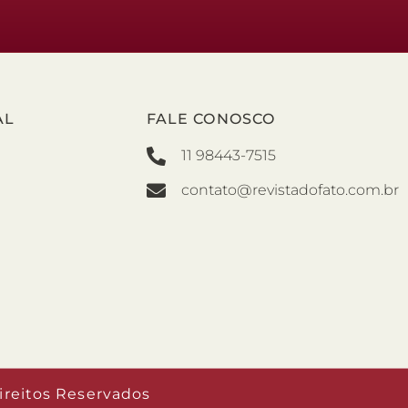
AL
FALE CONOSCO
11 98443-7515
contato@revistadofato.com.br
ireitos Reservados