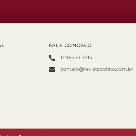
AL
FALE CONOSCO
11 98443-7515
contato@revistadofato.com.br