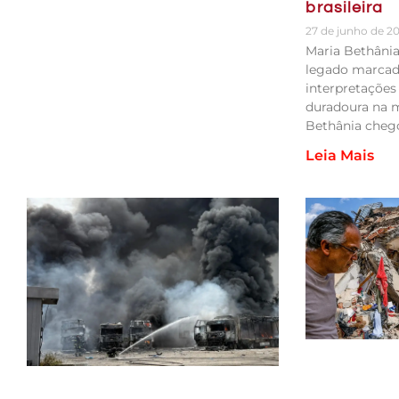
brasileira
27 de junho de 2
Maria Bethâni
legado marcado
interpretações 
duradoura na m
Bethânia cheg
Leia Mais