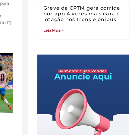
 para
Greve da CPTM gera corrida
por app 4 vezes mais cara e
a
lotação nos trens e ônibus
a (1º),
Leia Mais >