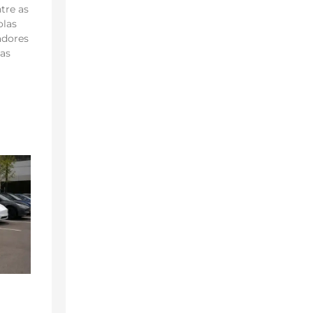
tre as
olas
adores
 as