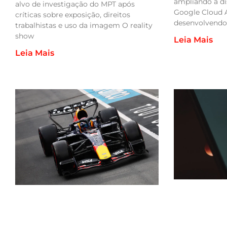
ampliando a d
alvo de investigação do MPT após
Google Cloud 
críticas sobre exposição, direitos
desenvolvend
trabalhistas e uso da imagem O reality
show
Leia Mais
Leia Mais