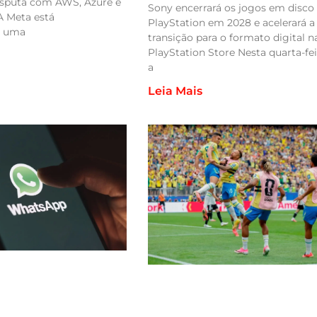
isputa com AWS, Azure e
Sony encerrará os jogos em disco
A Meta está
PlayStation em 2028 e acelerará a
o uma
transição para o formato digital n
PlayStation Store Nesta quarta-feir
a
Leia Mais