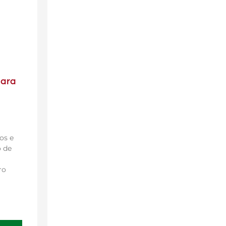
para
os e
 de
ro