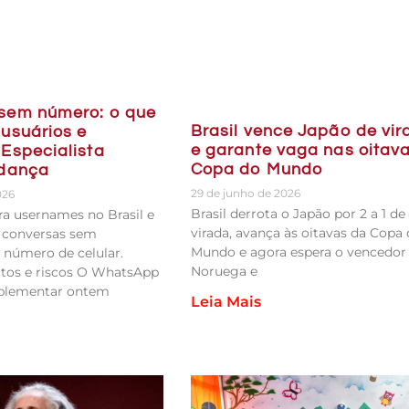
sem número: o que
Brasil vence Japão de vir
usuários e
e garante vaga nas oitav
Especialista
Copa do Mundo
udança
29 de junho de 2026
026
Brasil derrota o Japão por 2 a 1 de
a usernames no Brasil e
virada, avança às oitavas da Copa
r conversas sem
Mundo e agora espera o vencedor
 número de celular.
Noruega e
tos e riscos O WhatsApp
plementar ontem
Leia Mais