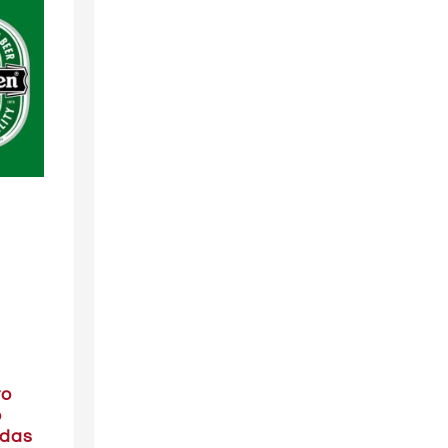
ro
o
ndas