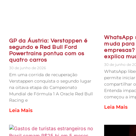
WhatsApp 
GP da Áustria: Verstappen é
muda para 
segundo e Red Bull Ford
empresas? 
Powertrains pontua com os
explica m
quatro carros
30 de junho de 2
30 de junho de 2026
WhatsApp liber
Em uma corrida de recuperação
permite inicia
Verstappen conquista o segundo lugar
compartilhar o
na oitava etapa do Campeonato
Entenda impac
Mundial de Fórmula 1 A Oracle Red Bull
começou a im
Racing e
Leia Mais
Leia Mais