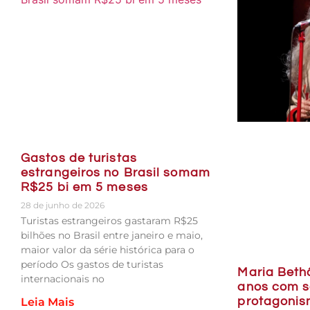
Gastos de turistas
estrangeiros no Brasil somam
R$25 bi em 5 meses
28 de junho de 2026
Turistas estrangeiros gastaram R$25
bilhões no Brasil entre janeiro e maio,
maior valor da série histórica para o
período Os gastos de turistas
Maria Beth
internacionais no
anos com s
protagonis
Leia Mais