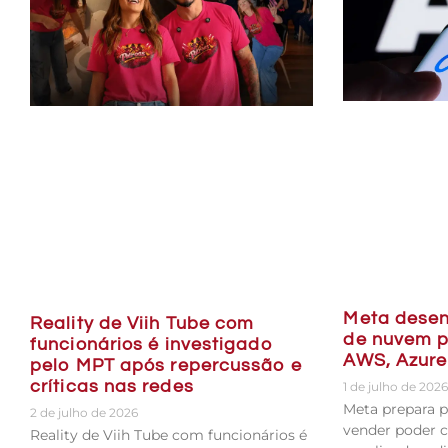
Meta desen
Reality de Viih Tube com
de nuvem p
funcionários é investigado
AWS, Azure
pelo MPT após repercussão e
críticas nas redes
1 de julho de 202
Meta prepara 
2 de julho de 2026
vender poder c
Reality de Viih Tube com funcionários é