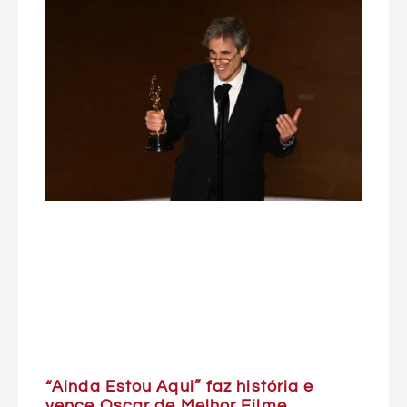
“Ainda Estou Aqui” faz história e
vence Oscar de Melhor Filme