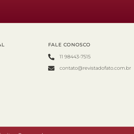
AL
FALE CONOSCO
11 98443-7515
contato@revistadofato.com.br