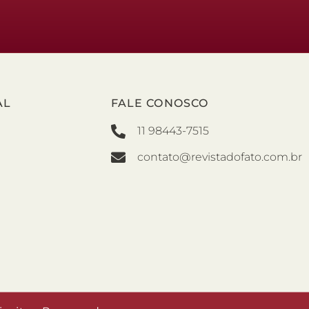
AL
FALE CONOSCO
11 98443-7515
contato@revistadofato.com.br