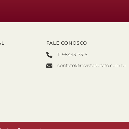
AL
FALE CONOSCO
11 98443-7515
contato@revistadofato.com.br