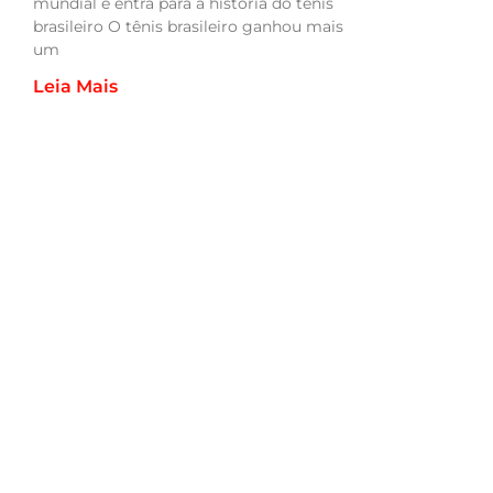
mundial e entra para a história do tênis
brasileiro O tênis brasileiro ganhou mais
um
Leia Mais