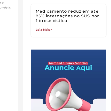
r o
vitória
Medicamento reduz em até
85% internações no SUS por
fibrose cística
Leia Mais >