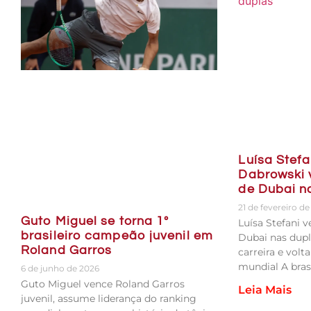
Luísa Stefa
Dabrowski
de Dubai n
21 de fevereiro d
Guto Miguel se torna 1º
Luísa Stefani 
brasileiro campeão juvenil em
Dubai nas dupla
Roland Garros
carreira e volt
mundial A brasi
6 de junho de 2026
Guto Miguel vence Roland Garros
Leia Mais
juvenil, assume liderança do ranking