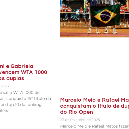
ni e Gabriela
 vencem WTA 1000
as duplas
e 2026
vence o WTA 1000 de
s, conquista 15º título da
Marcelo Melo e Rafael Ma
a ao top 10 do ranking
conquistam o título de du
leira
do Rio Open
23 de fevereiro de 2025
Marcelo Melo e Rafael Matos faz