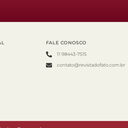
AL
FALE CONOSCO
11 98443-7515
contato@revistadofato.com.br