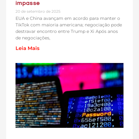
impasse
20 de setembro de 2025
EUA e China avançam em acordo para manter o
TikTok com maioria americana; negociação pode
destravar encontro entre Trump e Xi Após anos
de negociações,
Leia Mais