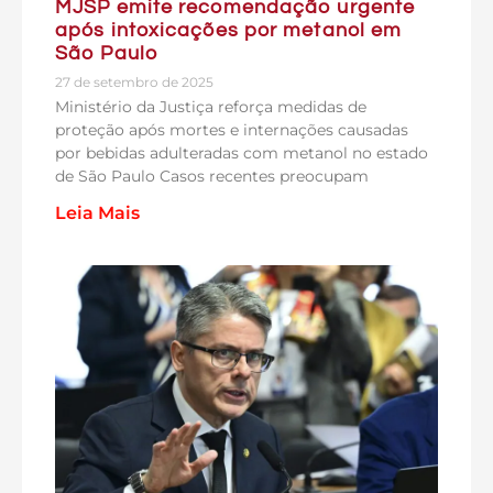
MJSP emite recomendação urgente
após intoxicações por metanol em
São Paulo
27 de setembro de 2025
Ministério da Justiça reforça medidas de
proteção após mortes e internações causadas
por bebidas adulteradas com metanol no estado
de São Paulo Casos recentes preocupam
Leia Mais