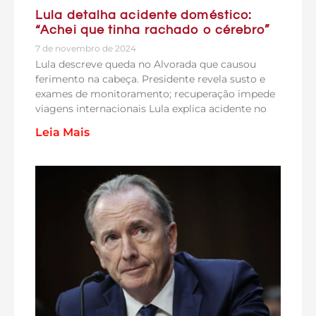
Lula detalha acidente doméstico:
“Achei que tinha rachado o cérebro”
7 de novembro de 2024
Lula descreve queda no Alvorada que causou
ferimento na cabeça. Presidente revela susto e
exames de monitoramento; recuperação impede
viagens internacionais Lula explica acidente no
Leia Mais