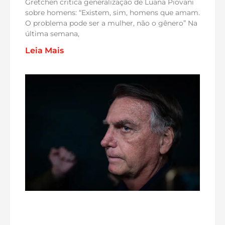
Gretchen critica generalização de Luana Piovani
sobre homens: “Existem, sim, homens que amam.
O problema pode ser a mulher, não o gênero” Na
última semana,
Leia Mais