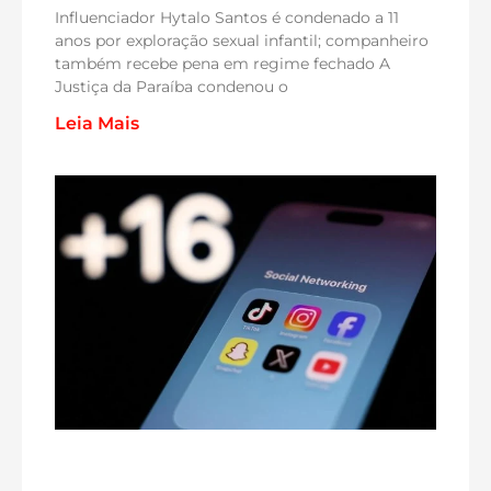
Influenciador Hytalo Santos é condenado a 11
anos por exploração sexual infantil; companheiro
também recebe pena em regime fechado A
Justiça da Paraíba condenou o
Leia Mais