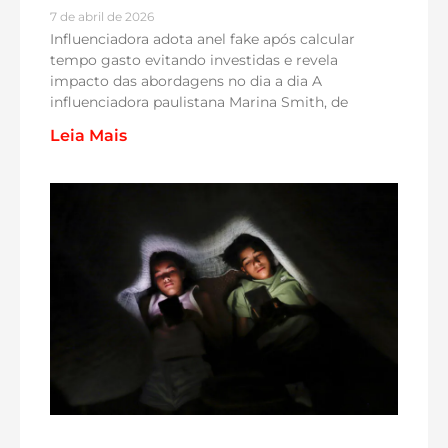
7 de abril de 2026
Influenciadora adota anel fake após calcular
tempo gasto evitando investidas e revela
impacto das abordagens no dia a dia A
influenciadora paulistana Marina Smith, de
Leia Mais